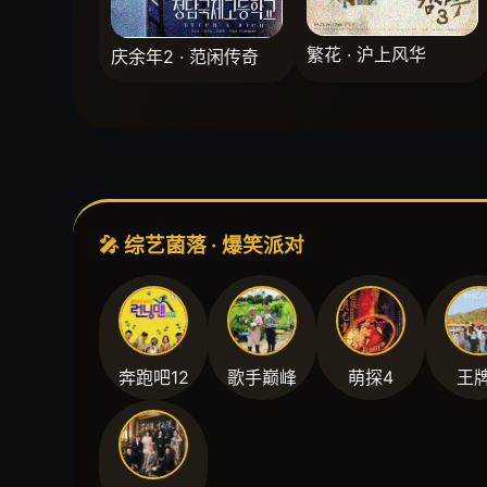
繁花 · 沪上风华
庆余年2 · 范闲传奇
🎤 综艺菌落 · 爆笑派对
奔跑吧12
歌手巅峰
萌探4
王