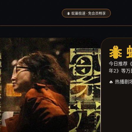
🐜 蚁巢极速 · 免会员畅享
🐜
今日推荐《
年2》等万
🔥 热播剧