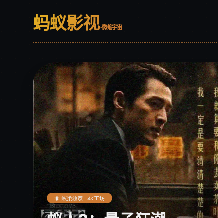
蚂蚁影视
· 微缩宇宙
🐜 蚁巢独家 · 4K工坊