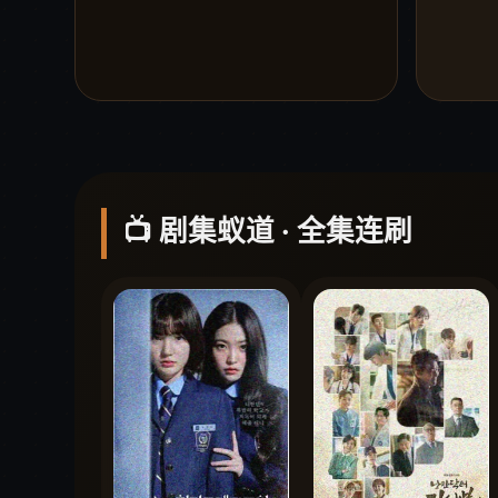
📺 剧集蚁道 · 全集连刷