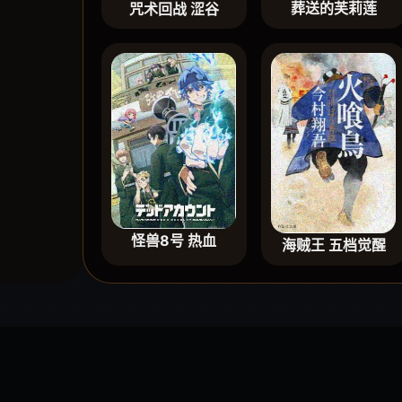
葬送的芙莉莲
咒术回战 涩谷
怪兽8号 热血
海贼王 五档觉醒