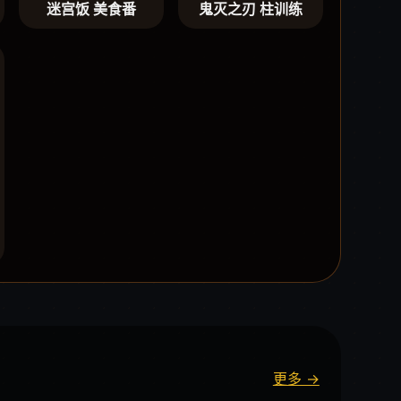
迷宫饭 美食番
鬼灭之刃 柱训练
更多 →