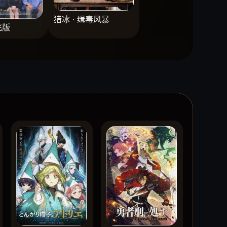
猎冰 · 缉毒风暴
飞版