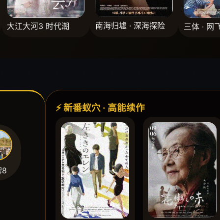
南海归墟 · 深海探险
大江大河3 时代潮
三体 · 网
⚡ 新番蚁穴 · 高能续作
牌8