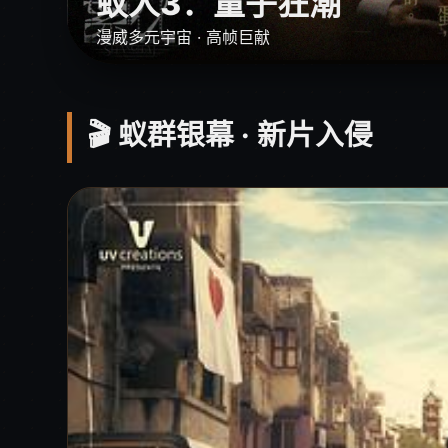
蚁人3：量子狂潮
漫威多元宇宙 · 高帧巨献
🎬 蚁群银幕 · 新片入侵