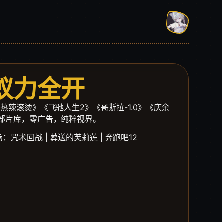
 蚁力全开
热辣滚烫》《飞驰人生2》《哥斯拉-1.0》《庆余
部片库，零广告，纯粹视界。
场：咒术回战 | 葬送的芙莉莲 | 奔跑吧12